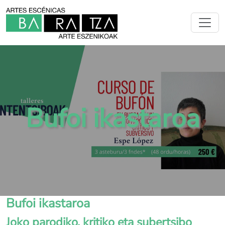
Bufoi ikastaroa
Bufoi ikastaroa
Joko parodiko, kritiko eta subertsibo