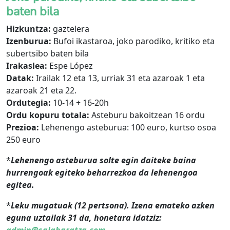
baten bila
Hizkuntza:
gaztelera
Izenburua:
Bufoi ikastaroa, joko parodiko, kritiko eta
subertsibo baten bila
Irakaslea:
Espe López
Datak:
Irailak 12 eta 13, urriak 31 eta azaroak 1 eta
azaroak 21 eta 22.
Ordutegia:
10-14 + 16-20h
Ordu kopuru totala:
Asteburu bakoitzean 16 ordu
Prezioa:
Lehenengo asteburua: 100 euro, kurtso osoa
250 euro
*
Lehenengo asteburua solte egin daiteke baina
hurrengoak egiteko beharrezkoa da lehenengoa
egitea.
*
Leku mugatuak (12 pertsona). Izena emateko azken
eguna uztailak 31 da, honetara idatziz: