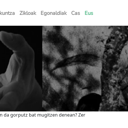
kuntza
Zikloak
Egonaldiak
Cas
Eus
en da gorputz bat mugitzen denean? Zer