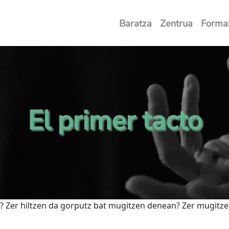
Baratza
Zentrua
Forma
El primer tacto
? Zer hiltzen da gorputz bat mugitzen denean? Zer mugitz