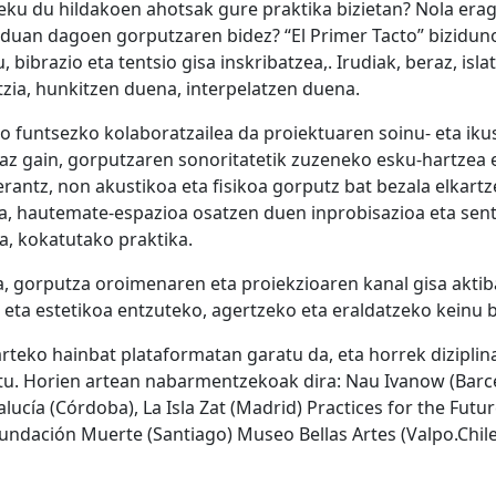
leku du hildakoen ahotsak gure praktika bizietan? Nola era
n dagoen gorputzaren bidez? “El Primer Tacto” bizidunok
bibrazio eta tentsio gisa inskribatzea,. Irudiak, beraz, islat
zia, hunkitzen duena, interpelatzen duena.
do funtsezko kolaboratzailea da proiektuaren soinu- eta iku
z gain, gorputzaren sonoritatetik zuzeneko esku-hartzea 
antz, non akustikoa eta fisikoa gorputz bat bezala elkartze
da, hautemate-espazioa osatzen duen inprobisazioa eta se
a, kokatutako praktika.
 gorputza oroimenaren eta proiekzioaren kanal gisa aktiba
a eta estetikoa entzuteko, agertzeko eta eraldatzeko keinu b
eko hainbat plataformatan garatu da, eta horrek diziplin
tu. Horien artean nabarmentzekoak dira: Nau Ivanow (Barcel
ía (Córdoba), La Isla Zat (Madrid) Practices for the Futur
ndación Muerte (Santiago) Museo Bellas Artes (Valpo.Chile) 