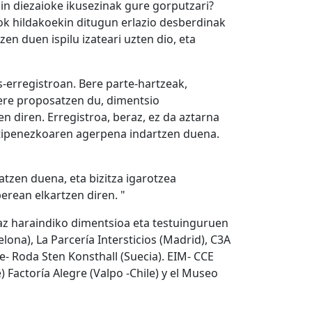
gin diezaioke ikusezinak gure gorputzari?
 hildakoekin ditugun erlazio desberdinak
zen duen ispilu izateari uzten dio, eta
s-erregistroan. Bere parte-hartzeak,
ere proposatzen du, dimentsio
n diren. Erregistroa, beraz, ez da aztarna
ntipenezkoaren agerpena indartzen duena.
tzen duena, eta bizitza igarotzea
erean elkartzen diren. "
az haraindiko dimentsioa eta testuinguruen
ona), La Parcería Intersticios (Madrid), C3A
e- Roda Sten Konsthall (Suecia). EIM- CCE
Factoría Alegre (Valpo -Chile) y el Museo