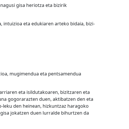
agusi gisa heriotza eta bizirik
 intuizioa eta edukiaren arteko bidaia, bizi-
pzioa, mugimendua eta pentsamendua
rriaren eta isildutakoaren, bizitzaren eta
suna gogorarazten duen, aktibatzen den eta
io-leku den heinean, hizkuntzaz haragoko
gisa jokatzen duen lurralde bihurtzen da