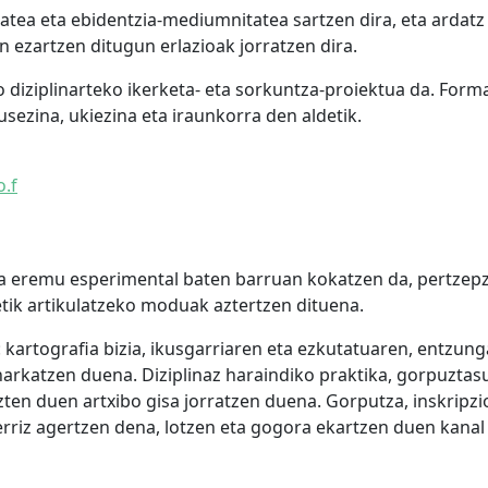
tea eta ebidentzia-mediumnitatea sartzen dira, eta ardatz n
ezartzen ditugun erlazioak jorratzen dira.
 diziplinarteko ikerketa- eta sorkuntza-proiektua da. Forma,
usezina, ukiezina eta iraunkorra den aldetik.
o.f
a eremu esperimental baten barruan kokatzen da, pertze
etik artikulatzeko moduak aztertzen dituena.
 kartografia bizia, ikusgarriaren eta ezkutatuaren, entzunga
arkatzen duena. Diziplinaz haraindiko praktika, gorpuzta
ten duen artxibo gisa jorratzen duena. Gorputza, inskripz
rriz agertzen dena, lotzen eta gogora ekartzen duen kanal 