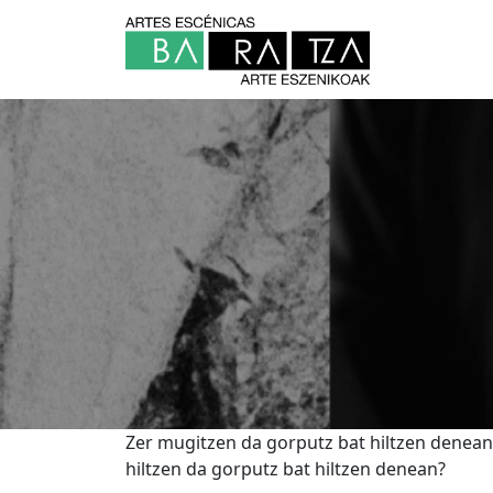
Zer mugitzen da gorputz bat hiltzen denean
hiltzen da gorputz bat hiltzen denean?