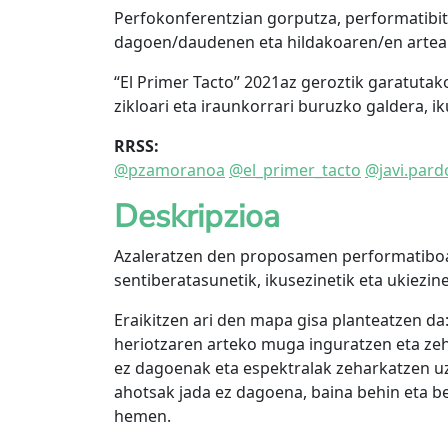
Perfokonferentzian gorputza, performatibita
dagoen/daudenen eta hildakoaren/en artean 
“El Primer Tacto” 2021az geroztik garatutako
zikloari eta iraunkorrari buruzko galdera, ik
RRSS:
@pzamoranoa
@el_primer_tacto
@javi.pard
Deskripzioa
Azaleratzen den proposamen performatibo
sentiberatasunetik, ikusezinetik eta ukiezin
Eraikitzen ari den mapa gisa planteatzen da:
heriotzaren arteko muga inguratzen eta zeh
ez dagoenak eta espektralak zeharkatzen uz
ahotsak jada ez dagoena, baina behin eta be
hemen.