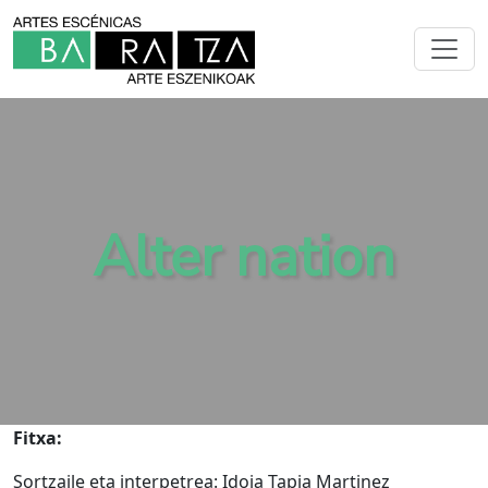
Alter nation
Fitxa:
Sortzaile eta interpetrea: Idoia Tapia Martinez