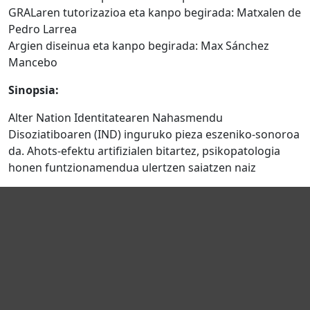
GRALaren tutorizazioa eta kanpo begirada: Matxalen de
Pedro Larrea
Argien diseinua eta kanpo begirada: Max Sánchez
Mancebo
Sinopsia:
Alter Nation Identitatearen Nahasmendu
Disoziatiboaren (IND) inguruko pieza eszeniko-sonoroa
da. Ahots-efektu artifizialen bitartez, psikopatologia
honen funtzionamendua ulertzen saiatzen naiz