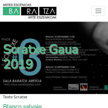
Scratxe Gaua
2019
Texto Scratxe
Blanco salvaje