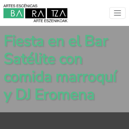
Fiesta en el Bar
Satélite con
comida marroquí
y DJ Eromena